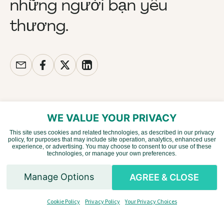
những người bạn yêu
thương.
WE VALUE YOUR PRIVACY
This site uses cookies and related technologies, as described in our privacy
policy, for purposes that may include site operation, analytics, enhanced user
Chinese
experience, or advertising. You may choose to consent to our use of these
technologies, or manage your own preferences.
Spanish
Manage Options
AGREE & CLOSE
English
Cookie Policy
Privacy Policy
Your Privacy Choices
Vietnamese