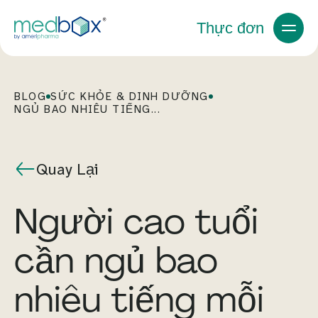
Thực đơn
BLOG
SỨC KHỎE & DINH DƯỠNG
NGỦ BAO NHIÊU TIẾNG...
Quay Lại
Người cao tuổi
cần ngủ bao
nhiêu tiếng mỗi