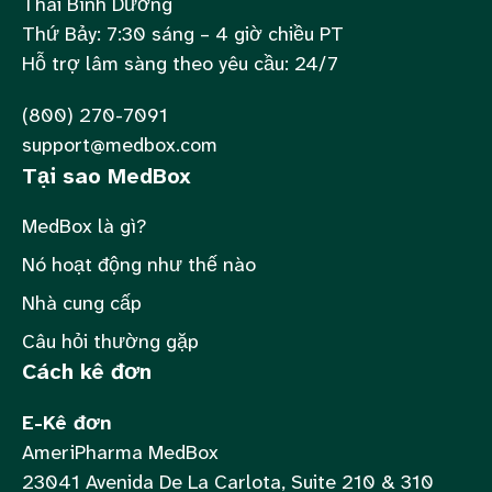
Thái Bình Dương
Thứ Bảy: 7:30 sáng – 4 giờ chiều PT
Hỗ trợ lâm sàng theo yêu cầu: 24/7
(800) 270-7091
support@medbox.com
Tại sao MedBox
MedBox là gì?
Nó hoạt động như thế nào
Nhà cung cấp
Câu hỏi thường gặp
Cách kê đơn
E-Kê đơn
AmeriPharma MedBox
23041 Avenida De La Carlota, Suite 210 & 310