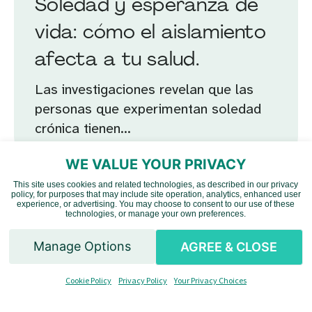
Soledad y esperanza de
vida: cómo el aislamiento
afecta a tu salud.
Las investigaciones revelan que las
personas que experimentan soledad
crónica tienen...
WE VALUE YOUR PRIVACY
This site uses cookies and related technologies, as described in our privacy
policy, for purposes that may include site operation, analytics, enhanced user
Vietnamese
RELATED POST
experience, or advertising. You may choose to consent to our use of these
technologies, or manage your own preferences.
Chinese
Salud mental y bienestar
Manage Options
AGREE & CLOSE
1 de abril de 2026
English
Cómo ordenar tu hogar:
Cookie Policy
Privacy Policy
Your Privacy Choices
Spanish
una guía para personas