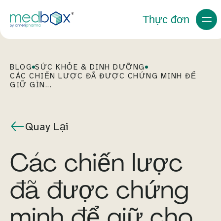
Thực đơn
BLOG
SỨC KHỎE & DINH DƯỠNG
CÁC CHIẾN LƯỢC ĐÃ ĐƯỢC CHỨNG MINH ĐỂ
GIỮ GÌN...
Quay Lại
Các chiến lược
đã được chứng
minh để giữ cho