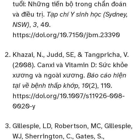
tuổi: Những tiến bộ trong chẩn đoán
và điều trị.
Tạp chí Y sinh học (Sydney,
NSW)
,
3
, 40.
https://doi.org/10.7150/jbm.23390
Khazai, N., Judd, SE, & Tangpricha, V.
(2008). Canxi và Vitamin D: Sức khỏe
xương và ngoài xương.
Báo cáo hiện
tại về bệnh thấp khớp
,
10
(2), 110.
https://doi.org/10.1007/s11926-008-
0020-y
Gillespie, LD, Robertson, MC, Gillespie,
WJ, Sherrington, C., Gates, S.,