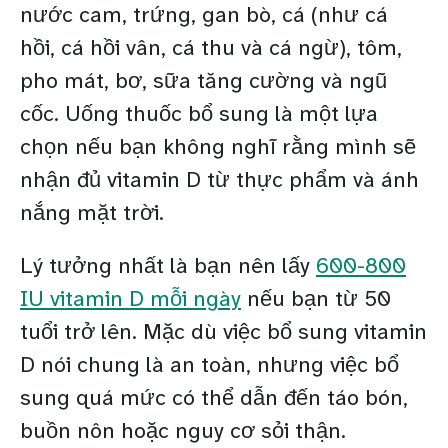
nước cam, trứng, gan bò, cá (như cá
hồi, cá hồi vân, cá thu và cá ngừ), tôm,
pho mát, bơ, sữa tăng cường và ngũ
cốc. Uống thuốc bổ sung là một lựa
chọn nếu bạn không nghĩ rằng mình sẽ
nhận đủ vitamin D từ thực phẩm và ánh
nắng mặt trời.
Lý tưởng nhất là bạn nên lấy
600-800
IU vitamin D mỗi ngày
nếu bạn từ 50
tuổi trở lên. Mặc dù việc bổ sung vitamin
D nói chung là an toàn, nhưng việc bổ
sung quá mức có thể dẫn đến táo bón,
buồn nôn hoặc nguy cơ sỏi thận.