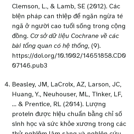
Clemson, L., & Lamb, SE (2012). Các
biện pháp can thiệp để ngăn ngừa té
ngã ở người cao tuổi sống trong cộng
đồng.
Cơ sở dữ liệu Cochrane về các
bài tổng quan có hệ thống
, (9).
https://doi.org/10.1002/14651858.CD0
07146.pub3
Beasley, JM, LaCroix, AZ, Larson, JC,
Huang, Y., Neuhouser, ML, Tinker, LF,
… & Prentice, RL (2014). Lượng
protein được hiệu chuẩn bằng chỉ số
sinh học và sức khỏe xương trong các
thử nghiệm lâm sàng và nghiên cứu