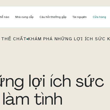
thế nào
Nhà cung cấp
Câu hỏi thường gặp
Tài nguyên
Cửa hàng
 THỂ CHẤT
KHÁM PHÁ NHỮNG LỢI ÍCH SỨC K
g lợi ích sức
 làm tình