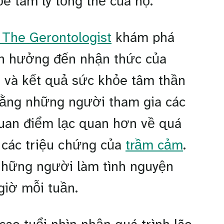
ỏe tâm lý tổng thể của họ.
 The Gerontologist
khám phá
nh hưởng đến nhận thức của
a và kết quả sức khỏe tâm thần
 rằng những người tham gia các
quan điểm lạc quan hơn về quá
m các triệu chứng của
trầm cảm
.
những người làm tình nguyện
 giờ mỗi tuần.