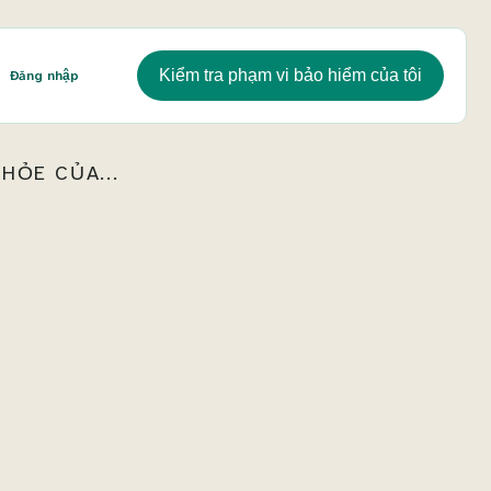
Kiểm tra phạm vi bảo hiểm của tôi
Đăng nhập
HỎE CỦA...