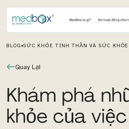
MedBox là gì?
Nó hoạt động như 
BLOG
SỨC KHỎE TINH THẦN VÀ SỨC KHỎE
Quay Lại
Khám phá nhữn
khỏe của việc