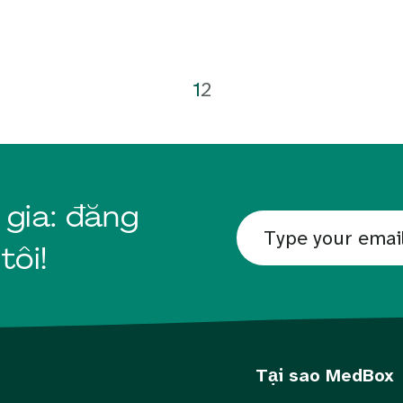
1
2
 gia: đăng
tôi!
Tại sao MedBox