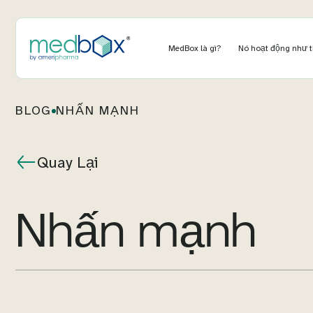
MedBox là gì?
Nó hoạt động như 
BLOG
NHẤN MẠNH
Quay Lại
nhấn mạnh