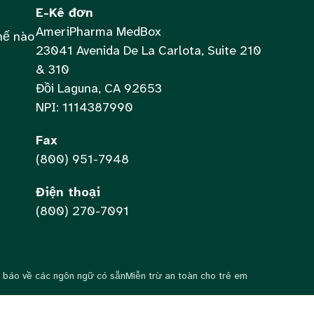
E-Kê đơn
AmeriPharma MedBox
hế nào
23041 Avenida De La Carlota, Suite 210
& 310
Đồi Laguna, CA 92653
NPI: 1114387990
Fax
(800) 951-7948
Điện thoại
(800) 270-7091
 báo về các ngôn ngữ có sẵn
Miễn trừ an toàn cho trẻ em
Chinese