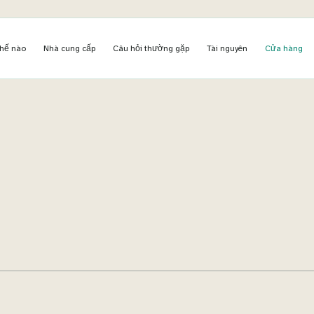
thế nào
Nhà cung cấp
Câu hỏi thường gặp
Tài nguyên
Cửa hàng