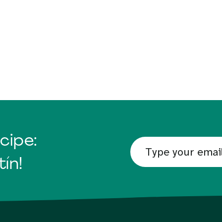
cipe:
ín!