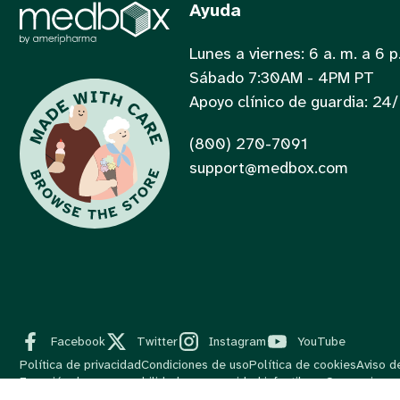
Ayuda
Lunes a viernes: 6 a. m. a 6 p
Sábado 7:30AM - 4PM PT
Apoyo clínico de guardia: 24
(800) 270-7091
support@medbox.com
Facebook
Twitter
Instagram
YouTube
Política de privacidad
Condiciones de uso
Política de cookies
Aviso d
Exención de responsabilidad por seguridad infantil
Sus opciones