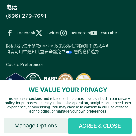
电话
(800) 270-7091
Facebook
Twitter
Instagram
YouTube
隐私政策
使用条款
Cookie 政策
隐私惯例通知
不歧视声明
语言可用性通知
儿童安全豁免书
您的隐私选择
Cookie Preferences
WE VALUE YOUR PRIVACY
This site uses cookies and related technologies, as described in our privacy
© 2026 MedBox by AmeriPharma。版权所有。.
MedBox是
policy, for purposes that may include site operation, analytics, enhanced user
Vietnamese
AmeriPharma旗下公司。AmeriPharma的优质服务覆盖美国48个
experience, or advertising. You may choose to consent to our use of these
technologies, or manage your own preferences.
州和地区。.
Spanish
Manage Options
AGREE & CLOSE
English