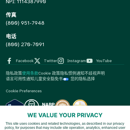
NPI: 1114387990
传真
(800) 951-7948
电话
(800) 270-7091
Facebook
Twitter
Instagram
YouTube
隐私政策
使用条款
Cookie 政策
隐私惯例通知
不歧视声明
语言可用性通知
儿童安全豁免书
您的隐私选择
Cookie Preferences
WE VALUE YOUR PRIVACY
This site uses cookies and related technologies, as described in our privacy
© 2026 MedBox by AmeriPharma。版权所有。.
MedBox是
policy, for purposes that may include site operation, analytics, enhanced user