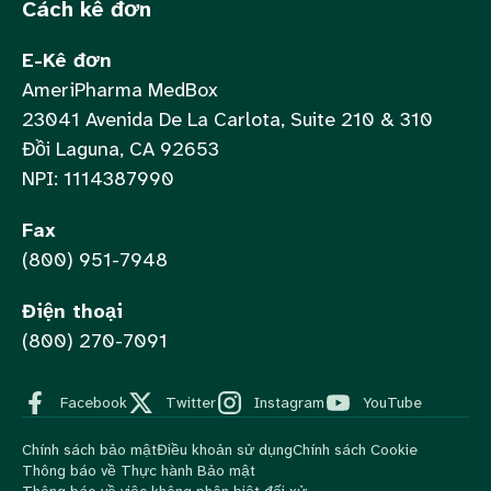
Cách kê đơn
E-Kê đơn
AmeriPharma MedBox
23041 Avenida De La Carlota, Suite 210 & 310
Đồi Laguna, CA 92653
NPI: 1114387990
Fax
(800) 951-7948
Điện thoại
(800) 270-7091
Facebook
Twitter
Instagram
YouTube
Chính sách bảo mật
Điều khoản sử dụng
Chính sách Cookie
Thông báo về Thực hành Bảo mật
Thông báo về việc không phân biệt đối xử