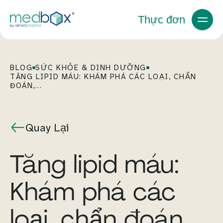
Thực đơn
BLOG
SỨC KHỎE & DINH DƯỠNG
TĂNG LIPID MÁU: KHÁM PHÁ CÁC LOẠI, CHẨN
ĐOÁN,...
Quay Lại
Tăng lipid máu:
Khám phá các
loại, chẩn đoán