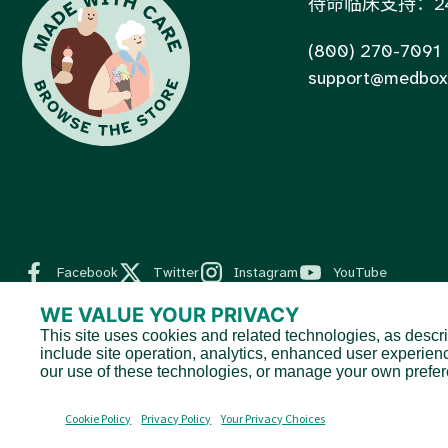
待命临床支持：24
(800) 270-7091
support@medbox
Facebook
Twitter
Instagram
YouTube
WE VALUE YOUR PRIVACY
This site uses cookies and related technologies, as descri
© 2026 MedBox by AmeriPharma。版权所有。.
include site operation, analytics, enhanced user experien
MedBox是AmeriPharma旗下公司。AmeriPharma的优质服务覆盖
our use of these technologies, or manage your own prefe
Cookie Policy
Privacy Policy
Your Privacy Choices