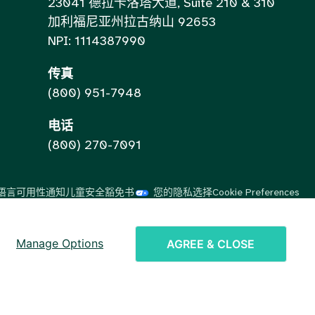
23041 德拉卡洛塔大道, Suite 210 & 310
加利福尼亚州拉古纳山 92653
NPI: 1114387990
传真
(800) 951-7948
电话
(800) 270-7091
语言可用性通知
儿童安全豁免书
您的隐私选择
Cookie Preferences
Vietnamese
Spanish
Manage Options
AGREE & CLOSE
English
Chinese