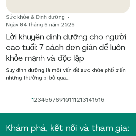
Sức khỏe & Dinh dưỡng
Ngày 04 tháng 6 năm 2026
Lời khuyên dinh dưỡng cho người
cao tuổi: 7 cách đơn giản để luôn
khỏe mạnh và độc lập
Suy dinh dưỡng là một vấn đề sức khỏe phổ biến
nhưng thường bị bỏ qua...
1
2
3
4
5
6
7
8
9
10
11
12
13
14
15
16
Khám phá, kết nối và tham gia: