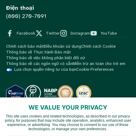
Điện thoại
(800) 270-7091
Facebook
Twitter
Instagram
YouTube
Chính sách bảo mật
Điều khoản sử dụng
Chính sách Cookie
Thông báo về Thực hành Bảo mật
Thông báo về việc không phân biệt đối xử
Thông báo về các ngôn ngữ có sẵn
Miễn trừ an toàn cho trẻ em
Lựa chọn quyền riêng tư của bạn
Cookie Preferences
WE VALUE YOUR PRIVACY
© 2026 MedBox by AmeriPharma. Mọi quyền được bảo lưu.
This site uses cookies and related technologies, as described in our privacy
MedBox là một công ty thuộc tập đoàn AmeriPharma. Các dịch vụ
policy, for purposes that may include site operation, analytics, enhanced user
Chinese
hàng đầu của AmeriPharma hiện có mặt tại 48 tiểu bang và vùng
experience, or advertising. You may choose to consent to our use of these
technologies, or manage your own preferences.
lãnh thổ của Hoa Kỳ.