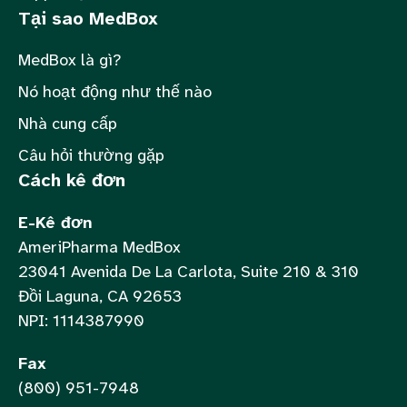
Tại sao MedBox
MedBox là gì?
Nó hoạt động như thế nào
Nhà cung cấp
Câu hỏi thường gặp
Cách kê đơn
E-Kê đơn
AmeriPharma MedBox
23041 Avenida De La Carlota, Suite 210 & 310
Đồi Laguna, CA 92653
NPI: 1114387990
Fax
(800) 951-7948