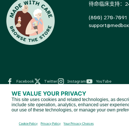
待命临床支持：24
(800) 270-7091
support@medbox
Facebook
Twitter
Instagram
YouTube
WE VALUE YOUR PRIVACY
This site uses cookies and related technologies, as descri
© 2026 MedBox by AmeriPharma。版权所有。.
include site operation, analytics, enhanced user experien
MedBox是AmeriPharma旗下公司。AmeriPharma的优质服务覆盖
our use of these technologies, or manage your own prefe
Cookie Policy
Privacy Policy
Your Privacy Choices