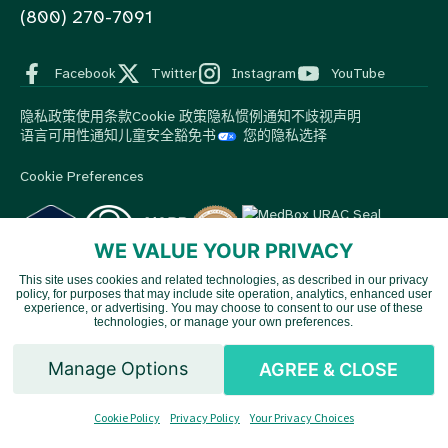
(800) 270-7091
Facebook
Twitter
Instagram
YouTube
隐私政策
使用条款
Cookie 政策
隐私惯例通知
不歧视声明
语言可用性通知
儿童安全豁免书
您的隐私选择
Cookie Preferences
WE VALUE YOUR PRIVACY
This site uses cookies and related technologies, as described in our privacy
© 2026 MedBox by AmeriPharma。版权所有。.
MedBox是
policy, for purposes that may include site operation, analytics, enhanced user
Vietnamese
AmeriPharma旗下公司。AmeriPharma的优质服务覆盖美国48个
experience, or advertising. You may choose to consent to our use of these
technologies, or manage your own preferences.
州和地区。.
Spanish
Manage Options
AGREE & CLOSE
English
Cookie Policy
Privacy Policy
Your Privacy Choices
Chinese