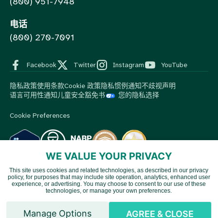
(800) 951-7948
电话
(800) 270-7091
Facebook
Twitter
Instagram
YouTube
隐私政策
使用条款
Cookie 政策
隐私惯例通知
不歧视声明
语言可用性通知
儿童安全豁免书
您的隐私选择
Cookie Preferences
WE VALUE YOUR PRIVACY
This site uses cookies and related technologies, as described in our privacy
© 2026 MedBox by AmeriPharma。版权所有。.
MedBox是
policy, for purposes that may include site operation, analytics, enhanced user
Vietnamese
AmeriPharma旗下公司。AmeriPharma的优质服务覆盖美国48个
experience, or advertising. You may choose to consent to our use of these
technologies, or manage your own preferences.
州和地区。.
Spanish
Manage Options
AGREE & CLOSE