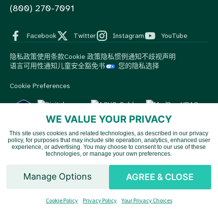
(800) 270-7091
Facebook
Twitter
Instagram
YouTube
隐私政策
使用条款
Cookie 政策
隐私惯例通知
不歧视声明
语言可用性通知
儿童安全豁免书
您的隐私选择
Cookie Preferences
WE VALUE YOUR PRIVACY
This site uses cookies and related technologies, as described in our privacy
© 2026 MedBox by AmeriPharma。版权所有。.
MedBox是
policy, for purposes that may include site operation, analytics, enhanced user
Vietnamese
AmeriPharma旗下公司。AmeriPharma的优质服务覆盖美国48个
experience, or advertising. You may choose to consent to our use of these
technologies, or manage your own preferences.
州和地区。.
Spanish
Manage Options
AGREE & CLOSE
English
Cookie Policy
Privacy Policy
Your Privacy Choices
Chinese