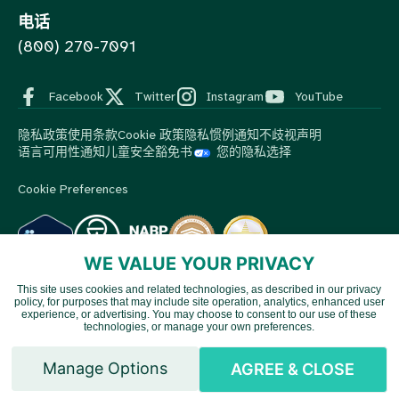
电话
(800) 270-7091
Facebook
Twitter
Instagram
YouTube
隐私政策
使用条款
Cookie 政策
隐私惯例通知
不歧视声明
语言可用性通知
儿童安全豁免书
您的隐私选择
Cookie Preferences
WE VALUE YOUR PRIVACY
This site uses cookies and related technologies, as described in our privacy
© 2026 MedBox by AmeriPharma。版权所有。.
MedBox是
policy, for purposes that may include site operation, analytics, enhanced user
Vietnamese
AmeriPharma旗下公司。AmeriPharma的优质服务覆盖美国48个
experience, or advertising. You may choose to consent to our use of these
technologies, or manage your own preferences.
州和地区。.
Spanish
Manage Options
AGREE & CLOSE
English