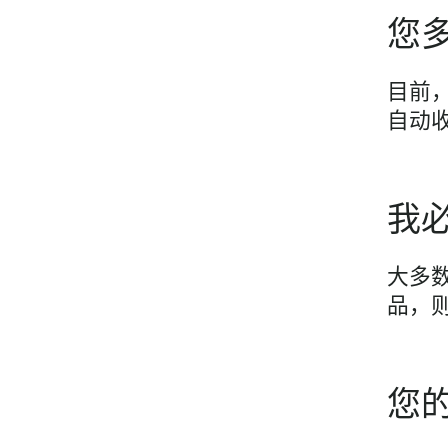
您多
目前，
自动
我
大多
品，
您