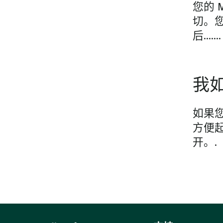
您的 
切。
后…….
我
如果
方便
开。.