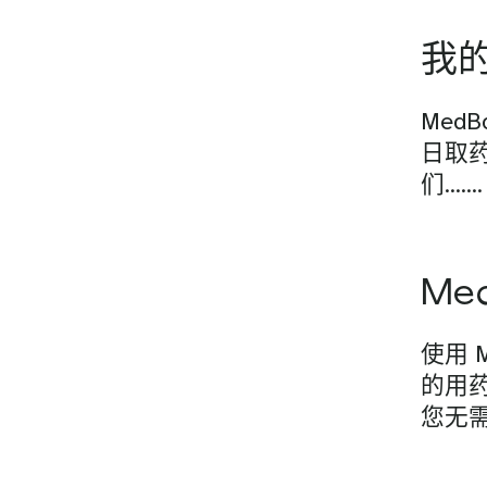
我
Med
日取
们…….
Me
使用 
的用
您无需