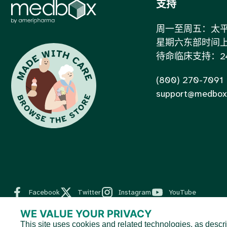
支持
周一至周五：太平洋
星期六东部时间上午 7
待命临床支持：24
(800) 270-7091
support@medbox
Facebook
Twitter
Instagram
YouTube
WE VALUE YOUR PRIVACY
This site uses cookies and related technologies, as descri