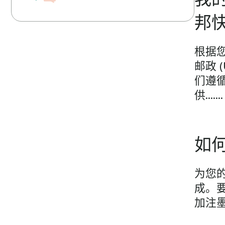
邦
根据您
邮政 
们遵
供…….
如何
为您的
成。要
加注