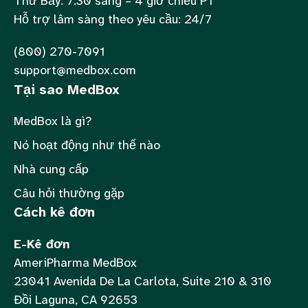
Thứ Bảy: 7:30 sáng – 4 giờ chiều PT
Hỗ trợ lâm sàng theo yêu cầu: 24/7
(800) 270-7091
support@medbox.com
Tại sao MedBox
MedBox là gì?
Nó hoạt động như thế nào
Nhà cung cấp
Câu hỏi thường gặp
Cách kê đơn
E-Kê đơn
AmeriPharma MedBox
23041 Avenida De La Carlota, Suite 210 & 310
Đồi Laguna, CA 92653